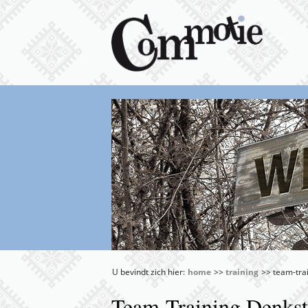
U bevindt zich hier:
home
>>
training
>> team-trai
Team-Training Denksti