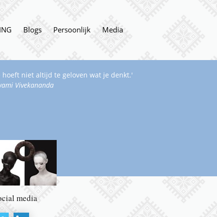
ING
Blogs
Persoonlijk
Media
e hoeft niet altijd te geloven wat je denkt.'
wami Vivekananda
ocial media