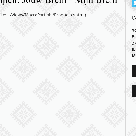
(file: ~/Views/MacroPartials/Product.cshtml)
C
Y
B
3
E:
M