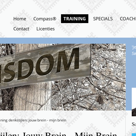
Home
Compass®
TRAINING
SPECIALS
COACH
Contact
Licenties
'J
S
ning denkstijlen: jouw brein - mijn brein
S
jlen: Jouw Brein - Mijn Brein