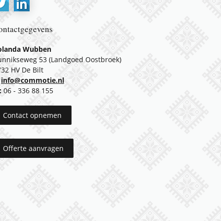
ontactgegevens
olanda Wubben
unnikseweg 53 (Landgoed Oostbroek)
732 HV De Bilt
info@commotie.nl
:
06 - 336 88 155
Contact opnemen
Offerte aanvragen