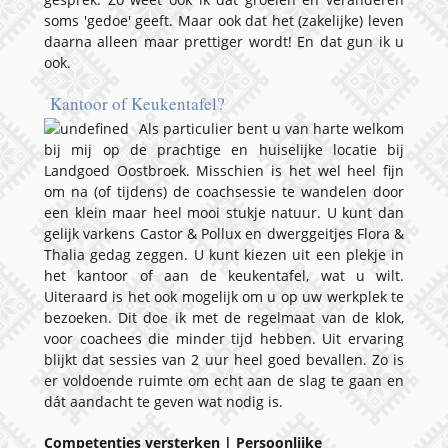
soms 'gedoe' geeft. Maar ook dat het (zakelijke) leven
daarna alleen maar prettiger wordt! En dat gun ik u
ook.
K
antoor of Keukentafel?
Als particulier bent u van harte welkom
bij mij op de prachtige en huiselijke locatie bij
Landgoed Oostbroek. Misschien is het wel heel fijn
om na (of tijdens) de coachsessie te wandelen door
een klein maar heel mooi stukje natuur. U kunt dan
gelijk varkens Castor & Pollux en dwerggeitjes Flora &
Thalia gedag zeggen. U kunt kiezen uit een plekje in
het kantoor of aan de keukentafel, wat u wilt.
Uiteraard is het ook mogelijk om u op uw werkplek te
bezoeken. Dit doe ik met de regelmaat van de klok,
voor coachees die minder tijd hebben. Uit ervaring
blijkt dat sessies van 2 uur heel goed bevallen. Zo is
er voldoende ruimte om echt aan de slag te gaan en
dát aandacht te geven wat nodig is.
Competenties versterken | Persoonlijke