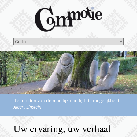
'
Te midden van de moeilijkheid ligt de mogelijkheid
.'
Albert Einstein
Uw ervaring, uw verhaal