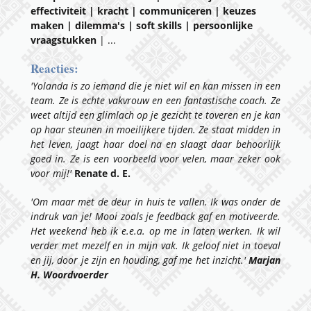
effectiviteit | kracht | communiceren | keuzes
maken | dilemma's | soft skills | persoonlijke
vraagstukken
| ...
Reacties:
'Yolanda is zo iemand die je niet wil en kan missen in een
team. Ze is echte vakvrouw en een fantastische coach. Ze
weet altijd een glimlach op je gezicht te toveren en je kan
op haar steunen in moeilijkere tijden. Ze staat midden in
het leven, jaagt haar doel na en slaagt daar behoorlijk
goed in. Ze is een voorbeeld voor velen, maar zeker ook
voor mij!'
Renate d. E.
'Om maar met de deur in huis te vallen. Ik was onder de
indruk van je! Mooi zoals je feedback gaf en motiveerde.
Het weekend heb ik e.e.a. op me in laten werken. Ik wil
verder met mezelf en in mijn vak. Ik geloof niet in toeval
en jij, door je zijn en houding, gaf me het inzicht.'
Marjan
H. Woordvoerder