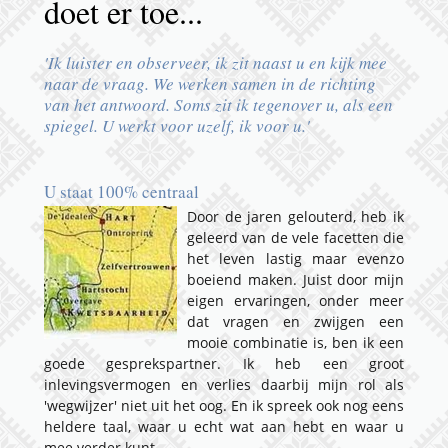
doet er toe...
'Ik luister en observeer, ik zit naast u en kijk mee
naar de vraag. We werken samen in de richting
van het antwoord. Soms zit ik tegenover u, als een
spiegel. U werkt voor uzelf, ik voor u.'
U staat 100% centraal
D
oor de j
aren gelouterd, heb ik
geleerd van de vele facetten die
het leven lastig maar evenzo
boeiend maken. Juist d
oor mijn
eige
n ervaringen, onder meer
dat vragen en zwijgen een
mooie combinatie is, ben ik een
goede gesprekspartner.
Ik heb een groot
inlevingsvermogen en verlies daarbij mijn rol als
'wegwijzer' niet uit het oog. En ik spreek ook nog eens
heldere taal, waar u echt wat aan hebt en waar u
mee v
erder kunt.