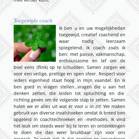
Toegewijde coach
Ik ben u en uw mogelijkheden
toegewijd, creatief coachend en
waar nodig leerzaam
spiegelend. Ik coach zoals ik
ben: met passie, vakmanschap,
enthousiasme en lef om de
boel eens (flink) op te schudden. Samen zorgen we
voor een veilige, prettige en open sfeer. Respect voor
ieders eigenheid staat hoog in mijn vaandel.
En ik
ben goed in vragen stellen…vragen die u aan het
denken zetten, die leiden tot opluchting en die
richting geven om de volgende stap te zetten. Samen
halen we er alles uit wat er voor u in zit! We
maken
ge
bruik van diverse
invalshoeken omdat ik breed ben
opgeleid
in coacht
echnieken en -methodes. Ik vind
het leuk om steeds weer bij te
leren en ontdekkingen
te doen die dan weer bruikbaar zijn
voor ons
gesprek. Zo weet ook ik dat groeien en veranderen